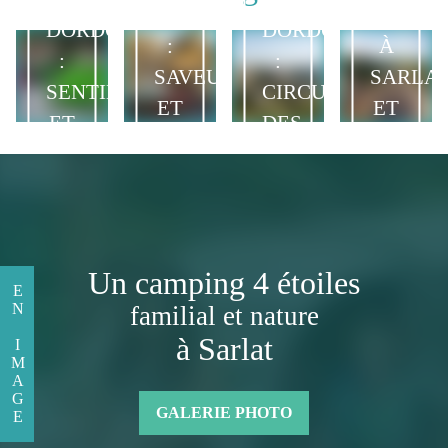
SARLAT
FAIRE
DORDOGNE
DORDOGNE
:
À
:
:
SAVEURS
SARLA
SENTIERS
CIRCUIT
ET
ET
ET
DES
TRADITIONS
SES
BALADES
FORTERESSES
DU
ALENT
NATURE
MÉDIÉVALES
PÉRIGORD
Un camping 4 étoiles
EN IMAGE
familial et nature
à Sarlat
GALERIE PHOTO