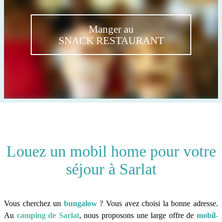
Manger au
SNACK RESTAURANT
Louez un mobil home pour votre
séjour à Sarlat
Vous cherchez un
bungalow
? Vous avez choisi la bonne adresse.
Au
camping de Sarlat
, nous proposons une large offre de
mobil-